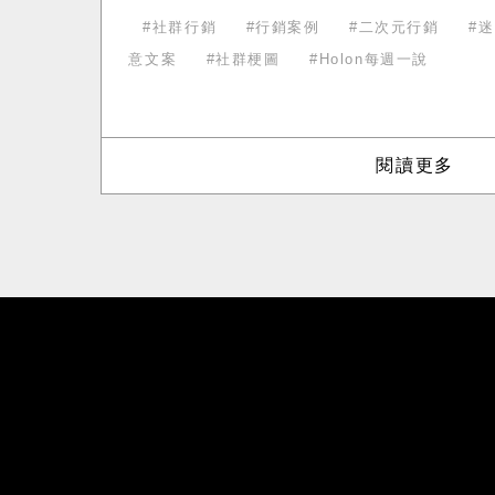
社群行銷
行銷案例
二次元行銷
迷
意文案
社群梗圖
Holon每週一說
閱讀更多