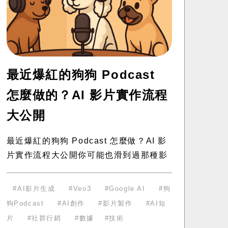
最近爆紅的狗狗 Podcast
怎麼做的？AI 影片實作流程
大公開
最近爆紅的狗狗 Podcast 怎麼做？AI 影
片實作流程大公開你可能也滑到過那種影
片：幾隻狗狗戴著耳機，坐在麥克風前，
一本正經地聊著天。第一眼看到，真的會
AI影片生成
Veo3
Google AI
狗
以為是哪個動畫團隊的傑作。 其
狗Podcast
AI創作
影片製作
AI短
片
社群行銷
數據
技術