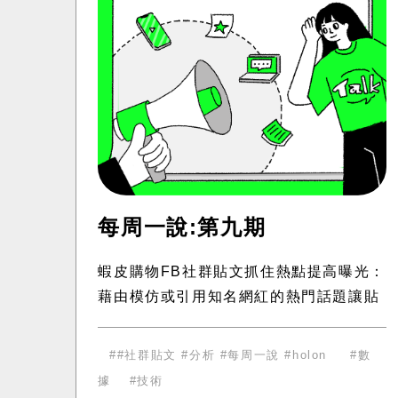
每周一說:第九期
蝦皮購物FB社群貼文抓住熱點提高曝光：
藉由模仿或引用知名網紅的熱門話題讓貼
文觸及到該網紅的粉絲群，迅速擴大曝光
率和討論度。 趣味性高，引發共鳴：以
#社群貼文 #分析 #每周一說 #holon
數
「中文好難」的幽默自嘲和發音測驗吸引
據
技術
注意