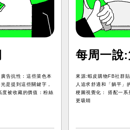
期
每周一說
低廣告抗性：這些菜色本
來源:蝦皮購物FB社群
，光是提到這些關鍵字，
人追求舒適和「躺平」
高度被收藏的價值：粉絲
梗圖視覺化： 搭配一
更吸睛