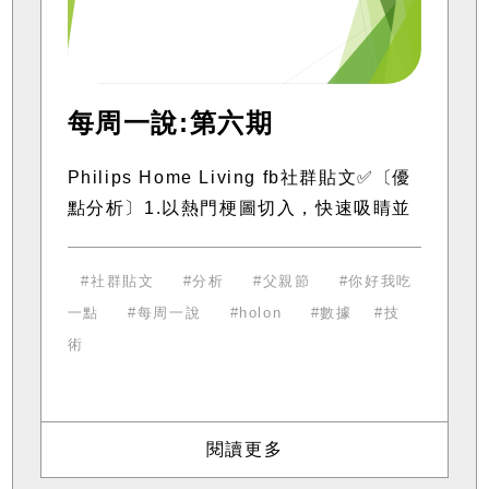
每周一說:第六期
Philips Home Living fb社群貼文✅〔優
點分析〕1.以熱門梗圖切入，快速吸睛並
降低理解成本 近期「您好 我吃一點」貓
咪梗圖在社群爆紅，品牌直接套用相同結
社群貼文
分析
父親節
你好我吃
構，讓消費者一眼就能辨識並產
一點
每周一說
holon
數據
技
術
閱讀更多