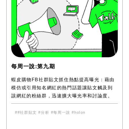
每周一說:第九期
蝦皮購物FB社群貼文抓住熱點提高曝光：藉由
模仿或引用知名網紅的熱門話題讓貼文觸及到
該網紅的粉絲群，迅速擴大曝光率和討論度。
趣味性高，引發共鳴：以「中文好難」的幽默
自嘲和發音測驗吸引注意
#社群貼文 #分析 #每周一說 #holon