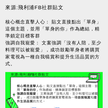
來源
:
飛利浦
FB
社群貼文
核心概念直擊人心：
貼文直接點出「單身」
這個主題，並用「
單身的你
」作為總結，精
準鎖定目標客群
強調自我寵愛：
文案強調「沒有人陪，至少
料理可以被寵愛」，成功鼓勵單身者將購買
家電視為一種
自我犒賞
和
提升生活品質
的方
式。